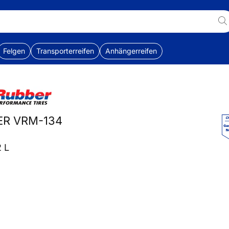
Felgen
Transporterreifen
Anhängerreifen
ER VRM-134
2 L