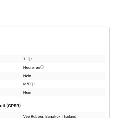
TL
Neureifen
Nein
M/C
Nein
eit (GPSR)
Vee Rubber, Bangkok Thailand,