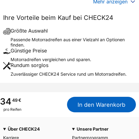
Generelle Merkmale
Mehr anzeigen
Fahrzeugtyp
Motorrad
Ihre Vorteile beim Kauf bei CHECK24
Verwendung
Sommerreifen
Modellname
VRM-100 RF
Größte Auswahl
Reifenposition
Front/Rear
Passende Motorradreifen aus einer Vielzahl an Optionen
finden.
Motorradtyp
Scooter
Günstige Preise
Motorradreifen vergleichen und sparen.
Weitere Eigenschaften
Rundum sorglos
Schlauchtyp
TT
Zuverlässiger CHECK24 Service rund um Motorradreifen.
Zustand
Neureifen
M+S
Nein
Motorrad Kennzeichnung
M/C
34
49
€
In den Warenkorb
3PMSF / Alpine-Symbol
Nein
pro Reifen
Allgemeine Produktsicherheit (GPSR)
Über CHECK24
Unsere Partner
Vee Rubber, Bangkok
Herstellerkontakt
Thailand,
Karriere
Partnerprogramm