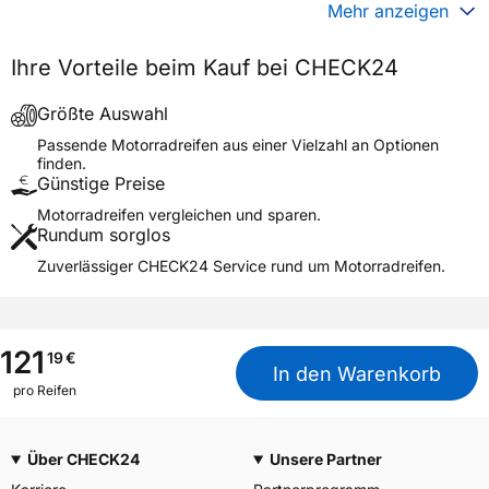
Generelle Merkmale
Mehr anzeigen
Fahrzeugtyp
Motorrad
Ihre Vorteile beim Kauf bei CHECK24
Verwendung
Sommerreifen
Modellname
BATTLAX T33 FRONT
Größte Auswahl
Reifenposition
Front
Passende Motorradreifen aus einer Vielzahl an Optionen
finden.
Motorradtyp
Sport Touring
Günstige Preise
Motorradreifen vergleichen und sparen.
Weitere Eigenschaften
Rundum sorglos
Schlauchtyp
TL
Zuverlässiger CHECK24 Service rund um Motorradreifen.
Zustand
Neureifen
M+S
Nein
Motorrad Kennzeichnung
M/C
121
19
€
In den Warenkorb
3PMSF / Alpine-Symbol
Nein
pro Reifen
Allgemeine Produktsicherheit (GPSR)
Über CHECK24
Unsere Partner
BRIDGESTONE EU NV/SA,
Via del Fosso del Salceto