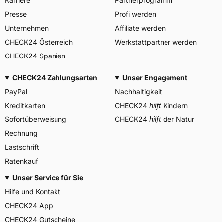
Karriere
Partnerprogramm
Herstellerkontakt
13/15 00128 Rome Italien,
market.surveillance@bridges
Presse
Profi werden
tone.eu
Unternehmen
Affiliate werden
CHECK24 Österreich
Werkstattpartner werden
CHECK24 Spanien
CHECK24 Zahlungsarten
Unser Engagement
PayPal
Nachhaltigkeit
Kreditkarten
CHECK24
hilft
Kindern
Sofortüberweisung
CHECK24
hilft
der Natur
Rechnung
Lastschrift
Ratenkauf
Unser Service für Sie
Hilfe und Kontakt
CHECK24 App
CHECK24 Gutscheine