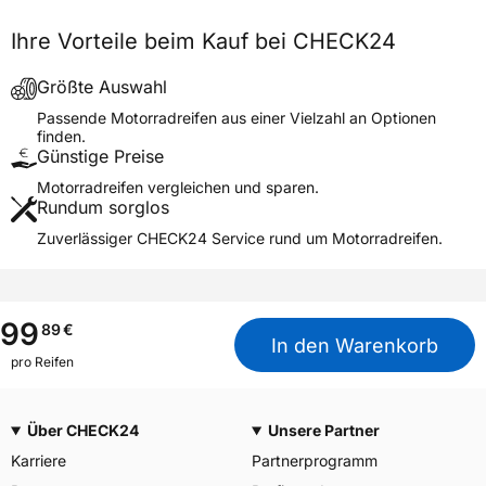
BRIDGESTONE EU NV/SA,
Via del Fosso del Salceto
Ihre Vorteile beim Kauf bei CHECK24
Herstellerkontakt
13/15 00128 Rome Italien,
market.surveillance@bridges
tone.eu
Größte Auswahl
Passende Motorradreifen aus einer Vielzahl an Optionen
finden.
Günstige Preise
Motorradreifen vergleichen und sparen.
Rundum sorglos
Zuverlässiger CHECK24 Service rund um Motorradreifen.
99
89
€
In den Warenkorb
pro Reifen
Über CHECK24
Unsere Partner
Karriere
Partnerprogramm