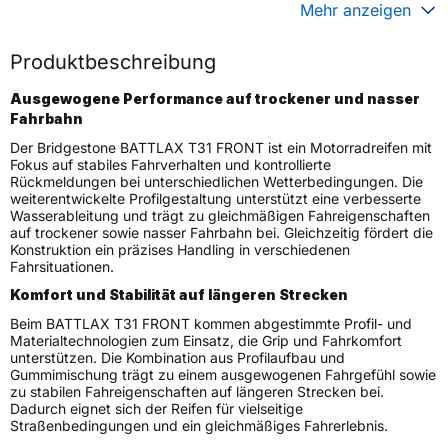
Gewicht (in kg)
4,380 kg
Mehr anzeigen
Generelle Merkmale
Produktbeschreibung
Fahrzeugtyp
Motorrad
Ausgewogene Performance auf trockener und nasser
Verwendung
Sommerreifen
Fahrbahn
Modellname
BATTLAX T31 FRONT J
Der Bridgestone BATTLAX T31 FRONT ist ein Motorradreifen mit
Reifenposition
Front
Fokus auf stabiles Fahrverhalten und kontrollierte
Rückmeldungen bei unterschiedlichen Wetterbedingungen. Die
Motorradtyp
Sport Touring
weiterentwickelte Profilgestaltung unterstützt eine verbesserte
Wasserableitung und trägt zu gleichmäßigen Fahreigenschaften
Weitere Eigenschaften
auf trockener sowie nasser Fahrbahn bei. Gleichzeitig fördert die
Konstruktion ein präzises Handling in verschiedenen
Schlauchtyp
TL
Fahrsituationen.
Zustand
Neureifen
Komfort und Stabilität auf längeren Strecken
M+S
Nein
Beim BATTLAX T31 FRONT kommen abgestimmte Profil- und
Materialtechnologien zum Einsatz, die Grip und Fahrkomfort
Motorrad Kennzeichnung
M/C
unterstützen. Die Kombination aus Profilaufbau und
Gummimischung trägt zu einem ausgewogenen Fahrgefühl sowie
3PMSF / Alpine-Symbol
Nein
zu stabilen Fahreigenschaften auf längeren Strecken bei.
Dadurch eignet sich der Reifen für vielseitige
Allgemeine Produktsicherheit (GPSR)
Straßenbedingungen und ein gleichmäßiges Fahrerlebnis.