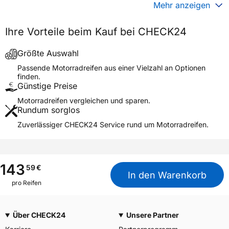
Gewicht (in kg)
4,980 kg
Mehr anzeigen
Generelle Merkmale
Ihre Vorteile beim Kauf bei CHECK24
Fahrzeugtyp
Motorrad
Verwendung
Sommerreifen
Größte Auswahl
Modellname
BATTLAX T33 FRONT
Passende Motorradreifen aus einer Vielzahl an Optionen
finden.
Reifenposition
Front
Günstige Preise
Motorradtyp
Sport Touring
Motorradreifen vergleichen und sparen.
Rundum sorglos
Weitere Eigenschaften
Zuverlässiger CHECK24 Service rund um Motorradreifen.
Schlauchtyp
TL
Zustand
Neureifen
M+S
Nein
143
59
€
In den Warenkorb
Motorrad Kennzeichnung
M/C
pro Reifen
3PMSF / Alpine-Symbol
Nein
Über CHECK24
Unsere Partner
Allgemeine Produktsicherheit (GPSR)