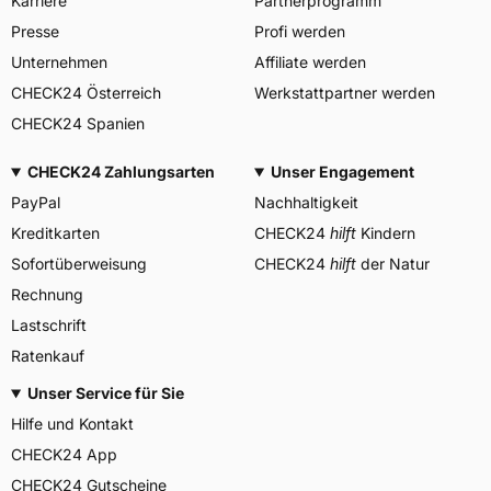
Karriere
Partnerprogramm
BRIDGESTONE EU NV/SA,
Via del Fosso del Salceto
Presse
Profi werden
Herstellerkontakt
13/15 00128 Rome Italien,
market.surveillance@bridges
Unternehmen
Affiliate werden
tone.eu
CHECK24 Österreich
Werkstattpartner werden
CHECK24 Spanien
CHECK24 Zahlungsarten
Unser Engagement
PayPal
Nachhaltigkeit
Kreditkarten
CHECK24
hilft
Kindern
Sofortüberweisung
CHECK24
hilft
der Natur
Rechnung
Lastschrift
Ratenkauf
Unser Service für Sie
Hilfe und Kontakt
CHECK24 App
CHECK24 Gutscheine