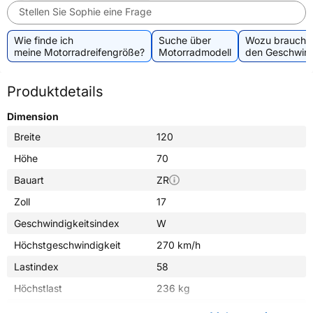
Stellen Sie Sophie eine Frage
Wie finde ich
Suche über
Wozu brauche 
meine Motorradreifengröße?
Motorradmodell
den Geschwind
Produktdetails
Dimension
Breite
120
Höhe
70
Bauart
ZR
Zoll
17
Geschwindigkeitsindex
W
Höchstgeschwindigkeit
270 km/h
Lastindex
58
Höchstlast
236 kg
Gewicht (in kg)
4,700 kg