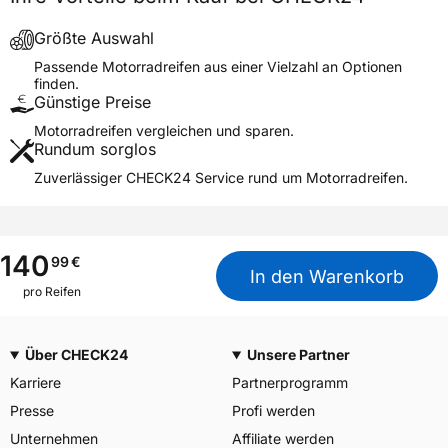
Deutschland GmbH
Continental-Plaza 1 30173
Größte Auswahl
Herstellerkontakt
Hannover Deutschland,
Passende Motorradreifen aus einer Vielzahl an Optionen
customerservice_tires@conti.
finden.
de
Günstige Preise
Motorradreifen vergleichen und sparen.
Rundum sorglos
Zuverlässiger CHECK24 Service rund um Motorradreifen.
140
99
€
In den Warenkorb
pro Reifen
Über CHECK24
Unsere Partner
Karriere
Partnerprogramm
Presse
Profi werden
Unternehmen
Affiliate werden