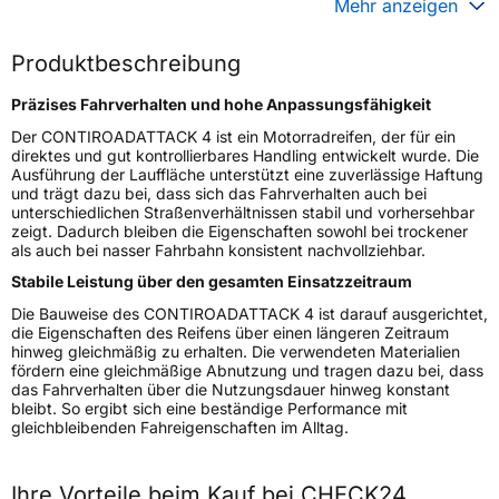
Mehr anzeigen
Generelle Merkmale
Produktbeschreibung
Fahrzeugtyp
Motorrad
Präzises Fahrverhalten und hohe Anpassungsfähigkeit
Verwendung
Sommerreifen
Der CONTIROADATTACK 4 ist ein Motorradreifen, der für ein
Modellname
CONTIROADATTACK 4
direktes und gut kontrollierbares Handling entwickelt wurde. Die
Ausführung der Lauffläche unterstützt eine zuverlässige Haftung
Reifenposition
Front
und trägt dazu bei, dass sich das Fahrverhalten auch bei
Motorradtyp
Sport Touring
unterschiedlichen Straßenverhältnissen stabil und vorhersehbar
zeigt. Dadurch bleiben die Eigenschaften sowohl bei trockener
als auch bei nasser Fahrbahn konsistent nachvollziehbar.
Weitere Eigenschaften
Stabile Leistung über den gesamten Einsatzzeitraum
Schlauchtyp
TL
Die Bauweise des CONTIROADATTACK 4 ist darauf ausgerichtet,
Zustand
Neureifen
die Eigenschaften des Reifens über einen längeren Zeitraum
hinweg gleichmäßig zu erhalten. Die verwendeten Materialien
M+S
Nein
fördern eine gleichmäßige Abnutzung und tragen dazu bei, dass
Motorrad Kennzeichnung
M/C
das Fahrverhalten über die Nutzungsdauer hinweg konstant
bleibt. So ergibt sich eine beständige Performance mit
3PMSF / Alpine-Symbol
Nein
gleichbleibenden Fahreigenschaften im Alltag.
Allgemeine Produktsicherheit (GPSR)
Ihre Vorteile beim Kauf bei CHECK24
Continental Reifen