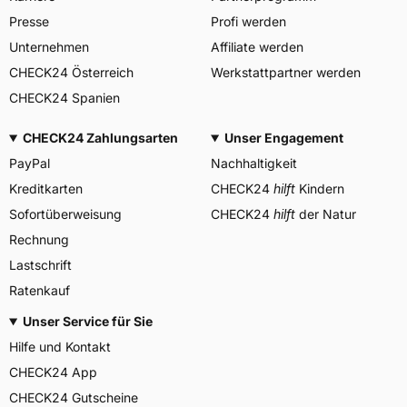
Piero e Alberto Pirelli 25
Presse
Profi werden
20126 Milano Italien,
Herstellerkontakt
www.pirelli.com,
Unternehmen
Affiliate werden
consumer.support@pirelli.co
CHECK24 Österreich
Werkstattpartner werden
m
CHECK24 Spanien
CHECK24 Zahlungsarten
Unser Engagement
PayPal
Nachhaltigkeit
Kreditkarten
CHECK24
hilft
Kindern
Sofortüberweisung
CHECK24
hilft
der Natur
Rechnung
Lastschrift
Ratenkauf
Unser Service für Sie
Hilfe und Kontakt
CHECK24 App
CHECK24 Gutscheine