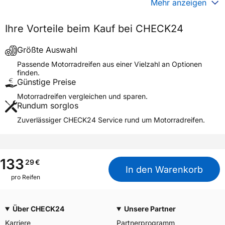
Mehr anzeigen
Generelle Merkmale
Ihre Vorteile beim Kauf bei CHECK24
Fahrzeugtyp
Motorrad
Verwendung
Sommerreifen
Größte Auswahl
Modellname
ROADTEC 01 FRONT
Passende Motorradreifen aus einer Vielzahl an Optionen
finden.
Reifenposition
Front
Günstige Preise
Motorradtyp
Sport Touring
Motorradreifen vergleichen und sparen.
Rundum sorglos
Weitere Eigenschaften
Zuverlässiger CHECK24 Service rund um Motorradreifen.
Schlauchtyp
TL
Zustand
Neureifen
M+S
Nein
133
29
€
In den Warenkorb
Motorrad Kennzeichnung
M/C
pro Reifen
3PMSF / Alpine-Symbol
Nein
Über CHECK24
Unsere Partner
Allgemeine Produktsicherheit (GPSR)
Karriere
Partnerprogramm
PIRELLI TYRE SPA, Viale