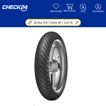
Warenkorb
Merkzettel
Chat
Anmelden
Breite 100 | Höhe 90 | Zoll 19