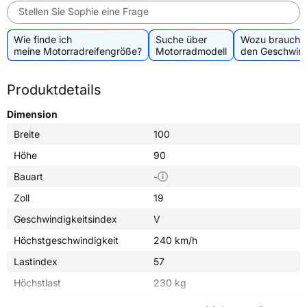
Stellen Sie Sophie eine Frage
Wie finde ich
Suche über
Wozu brauche 
meine Motorradreifengröße?
Motorradmodell
den Geschwind
Produktdetails
Dimension
Breite
100
Höhe
90
Bauart
-
Zoll
19
Geschwindigkeitsindex
V
Höchstgeschwindigkeit
240 km/h
Lastindex
57
Höchstlast
230 kg
Gewicht (in kg)
4,670 kg