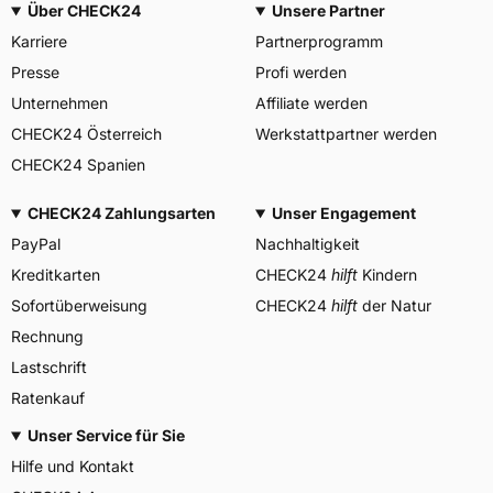
Über CHECK24
Unsere Partner
Allgemeine Produktsicherheit (GPSR)
Karriere
Partnerprogramm
PIRELLI TYRE SPA, Viale
Piero e Alberto Pirelli 25
Presse
Profi werden
20126 Milano Italien,
Herstellerkontakt
www.pirelli.com,
Unternehmen
Affiliate werden
consumer.support@pirelli.co
CHECK24 Österreich
Werkstattpartner werden
m
CHECK24 Spanien
CHECK24 Zahlungsarten
Unser Engagement
PayPal
Nachhaltigkeit
Kreditkarten
CHECK24
hilft
Kindern
Sofortüberweisung
CHECK24
hilft
der Natur
Rechnung
Lastschrift
Ratenkauf
Unser Service für Sie
Hilfe und Kontakt