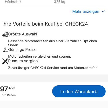
Höchstlast
325 kg
Gewicht (in kg)
5,700 kg
Mehr anzeigen
Generelle Merkmale
Ihre Vorteile beim Kauf bei CHECK24
Fahrzeugtyp
Motorrad
Verwendung
Sommerreifen
Größte Auswahl
Modellname
ROADTEC Z6 REAR
Passende Motorradreifen aus einer Vielzahl an Optionen
finden.
Reifenposition
Rear
Günstige Preise
Motorradtyp
Sport Touring
Motorradreifen vergleichen und sparen.
Rundum sorglos
Weitere Eigenschaften
Zuverlässiger CHECK24 Service rund um Motorradreifen.
Schlauchtyp
TL
Zustand
Neureifen
M+S
Nein
97
45
€
In den Warenkorb
Motorrad Kennzeichnung
M/C
pro Reifen
3PMSF / Alpine-Symbol
Nein