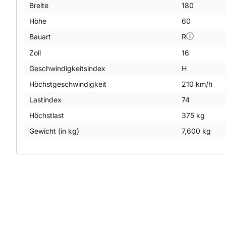
Breite
180
Höhe
60
Bauart
R
Zoll
16
Geschwindigkeitsindex
H
Höchstgeschwindigkeit
210 km/h
Lastindex
74
Höchstlast
375 kg
Gewicht (in kg)
7,600 kg