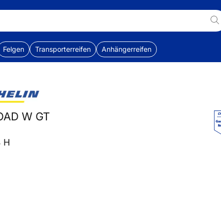
Felgen
Transporterreifen
Anhängerreifen
ROAD W GT
4 H