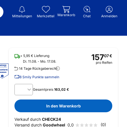
Warenkorb
Mitteilungen
Merkzettel
Chat
Anmelden
157
07
€
+ 5,95 € Lieferung
Di. 11.08. - Mo. 17.08.
pro Reifen
14 Tage Rückgaberecht
8
Smily Punkte sammeln
Gesamtpreis
163,02 €
In den Warenkorb
Verkauf durch
CHECK24
(0)
Versand durch
Goodwheel
0,0