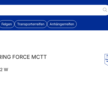
Felgen
Transporterreifen
Anhängerreifen
URING FORCE MCTT
72 W