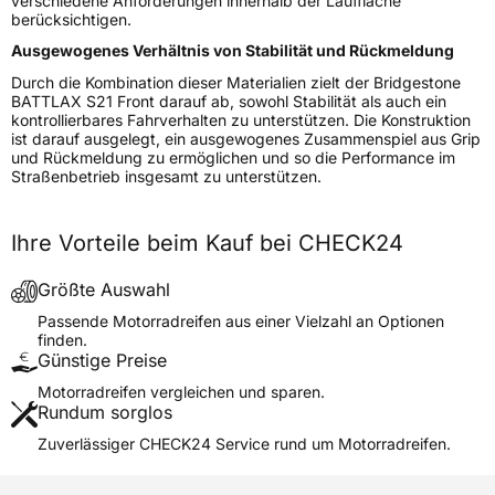
verschiedene Anforderungen innerhalb der Lauffläche
berücksichtigen.
Weitere Eigenschaften
Ausgewogenes Verhältnis von Stabilität und Rückmeldung
Schlauchtyp
TL
Durch die Kombination dieser Materialien zielt der Bridgestone
BATTLAX S21 Front darauf ab, sowohl Stabilität als auch ein
Zustand
Neureifen
kontrollierbares Fahrverhalten zu unterstützen. Die Konstruktion
ist darauf ausgelegt, ein ausgewogenes Zusammenspiel aus Grip
M+S
Nein
und Rückmeldung zu ermöglichen und so die Performance im
Motorrad Kennzeichnung
M/C
Straßenbetrieb insgesamt zu unterstützen.
3PMSF / Alpine-Symbol
Nein
Ihre Vorteile beim Kauf bei CHECK24
Allgemeine Produktsicherheit (GPSR)
BRIDGESTONE EU NV/SA,
Größte Auswahl
Via del Fosso del Salceto
Passende Motorradreifen aus einer Vielzahl an Optionen
Herstellerkontakt
13/15 00128 Rome Italien,
finden.
market.surveillance@bridges
Günstige Preise
tone.eu
Motorradreifen vergleichen und sparen.
Rundum sorglos
Zuverlässiger CHECK24 Service rund um Motorradreifen.