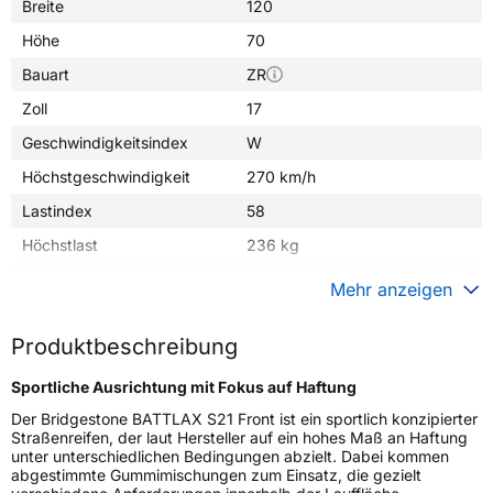
Breite
120
Höhe
70
Bauart
ZR
Zoll
17
Geschwindigkeitsindex
W
Höchstgeschwindigkeit
270 km/h
Lastindex
58
Höchstlast
236 kg
Gewicht (in kg)
4,070 kg
Mehr anzeigen
Generelle Merkmale
Produktbeschreibung
Fahrzeugtyp
Motorrad
Sportliche Ausrichtung mit Fokus auf Haftung
Verwendung
Sommerreifen
Der Bridgestone BATTLAX S21 Front ist ein sportlich konzipierter
Modellname
BATTLAX S21 FRONT J
Straßenreifen, der laut Hersteller auf ein hohes Maß an Haftung
unter unterschiedlichen Bedingungen abzielt. Dabei kommen
Reifenposition
Front
abgestimmte Gummimischungen zum Einsatz, die gezielt
Motorradtyp
Sport