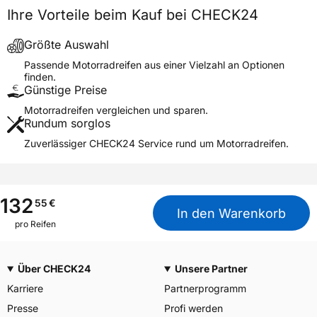
Allgemeine Produktsicherheit (GPSR)
Ihre Vorteile beim Kauf bei CHECK24
Continental Reifen
Deutschland GmbH
Größte Auswahl
Continental-Plaza 1 30173
Herstellerkontakt
Passende Motorradreifen aus einer Vielzahl an Optionen
Hannover Deutschland,
finden.
customerservice_tires@conti.
Günstige Preise
de
Motorradreifen vergleichen und sparen.
Rundum sorglos
Zuverlässiger CHECK24 Service rund um Motorradreifen.
132
55
€
In den Warenkorb
pro Reifen
Über CHECK24
Unsere Partner
Karriere
Partnerprogramm
Presse
Profi werden