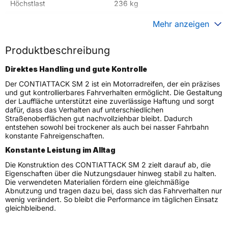
Höchstlast
236 kg
Gewicht (in kg)
4,400 kg
Mehr anzeigen
Generelle Merkmale
Produktbeschreibung
Fahrzeugtyp
Motorrad
Direktes Handling und gute Kontrolle
Verwendung
Sommerreifen
Der CONTIATTACK SM 2 ist ein Motorradreifen, der ein präzises
Modellname
CONTIATTACK SM 2
und gut kontrollierbares Fahrverhalten ermöglicht. Die Gestaltung
der Lauffläche unterstützt eine zuverlässige Haftung und sorgt
Reifenposition
Front
dafür, dass das Verhalten auf unterschiedlichen
Motorradtyp
Sport
Straßenoberflächen gut nachvollziehbar bleibt. Dadurch
entstehen sowohl bei trockener als auch bei nasser Fahrbahn
konstante Fahreigenschaften.
Weitere Eigenschaften
Konstante Leistung im Alltag
Schlauchtyp
TL
Die Konstruktion des CONTIATTACK SM 2 zielt darauf ab, die
Zustand
Neureifen
Eigenschaften über die Nutzungsdauer hinweg stabil zu halten.
Die verwendeten Materialien fördern eine gleichmäßige
M+S
Nein
Abnutzung und tragen dazu bei, dass sich das Fahrverhalten nur
Motorrad Kennzeichnung
M/C
wenig verändert. So bleibt die Performance im täglichen Einsatz
gleichbleibend.
3PMSF / Alpine-Symbol
Nein