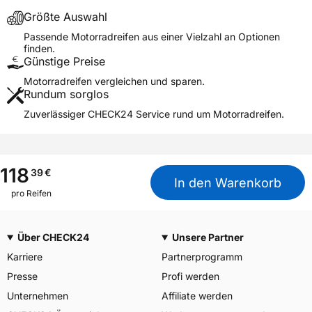
DES PNEUMATIQUES
Größte Auswahl
MICHELIN, place des
Herstellerkontakt
Carmes-Déchaux 23 63000
Passende Motorradreifen aus einer Vielzahl an Optionen
Clermont-Ferrand Frankreich,
finden.
contact@tc.michelin.eu
Günstige Preise
Motorradreifen vergleichen und sparen.
Rundum sorglos
Zuverlässiger CHECK24 Service rund um Motorradreifen.
118
39
€
In den Warenkorb
pro Reifen
Über CHECK24
Unsere Partner
Karriere
Partnerprogramm
Presse
Profi werden
Unternehmen
Affiliate werden