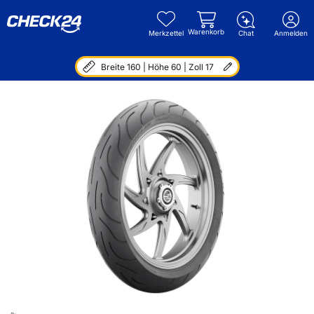
Warenkorb
Merkzettel
Chat
Anmelden
Breite 160 | Höhe 60 | Zoll 17