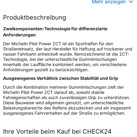
Mehr anzeigen
Generelle Merkmale
Produktbeschreibung
Fahrzeugtyp
Motorrad
Zweikomponenten-Technologie für differenzierte
Verwendung
Sommerreifen
Anforderungen
Modellname
PILOT POWER 2CT
Der Michelin Pilot Power 2CT ist ein Sportreifen für den
Reifenposition
Rear
Straßeneinsatz, der laut Hersteller für Haftung auf trockener und
nasser Fahrbahn entwickelt wurde. Kennzeichnend ist die 2CT-
Motorradtyp
Sport
Technologie, bei der unterschiedliche Gummimischungen
innerhalb der Lauffläche kombiniert werden, um verschiedene
Weitere Eigenschaften
Anforderungen gezielt zu berücksichtigen.
Ausgewogenes Verhältnis zwischen Stabilität und Grip
Schlauchtyp
TL
Durch die Kombination mehrerer Gummimischungen zielt der
Zustand
Neureifen
Michelin Pilot Power 2CT darauf ab, sowohl stabile
M+S
Nein
Fahreigenschaften als auch zuverlässigen Grip zu unterstützen.
Diese Bauweise wird allgemein genutzt, um unterschiedliche
Motorrad Kennzeichnung
M/C
Belastungsbereiche des Reifens abzudecken und ein insgesamt
ausgewogenes Fahrverhalten auf der Straße zu ermöglichen.
3PMSF / Alpine-Symbol
Nein
Allgemeine Produktsicherheit (GPSR)
Ihre Vorteile beim Kauf bei CHECK24
MANUFACTURE FRANCAISE