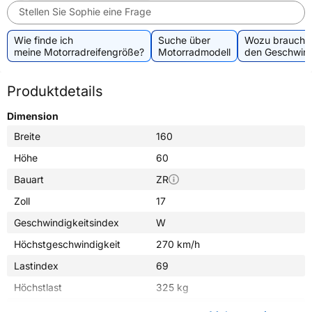
Stellen Sie Sophie eine Frage
Wie finde ich
Suche über
Wozu brauche 
meine Motorradreifengröße?
Motorradmodell
den Geschwind
Produktdetails
Dimension
Breite
160
Höhe
60
Bauart
ZR
Zoll
17
Geschwindigkeitsindex
W
Höchstgeschwindigkeit
270 km/h
Lastindex
69
Höchstlast
325 kg
Gewicht (in kg)
4,850 kg