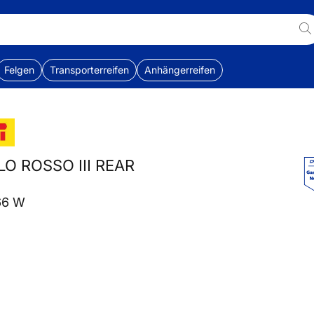
Felgen
Transporterreifen
Anhängerreifen
ABLO ROSSO III REAR
66 W