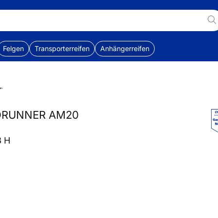
Felgen
Transporterreifen
Anhängerreifen
DRUNNER AM20
3 H