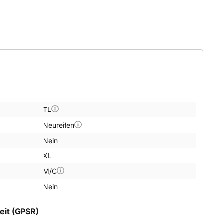
TL
Neureifen
Nein
XL
M/C
Nein
eit (GPSR)