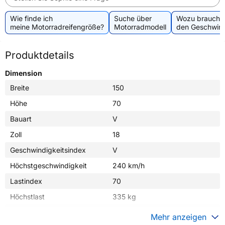
Wie finde ich
Suche über
Wozu brauche 
meine Motorradreifengröße?
Motorradmodell
den Geschwind
Produktdetails
Dimension
Breite
150
Höhe
70
Bauart
V
Zoll
18
Geschwindigkeitsindex
V
Höchstgeschwindigkeit
240 km/h
Lastindex
70
Höchstlast
335 kg
Gewicht (in kg)
6,860 kg
Mehr anzeigen