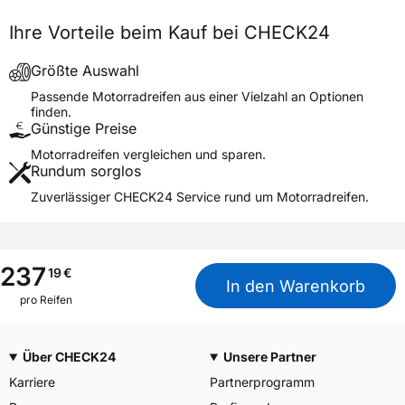
Generelle Merkmale
Ihre Vorteile beim Kauf bei CHECK24
Fahrzeugtyp
Motorrad
Verwendung
Sommerreifen
Größte Auswahl
Modellname
ROADRIDER MKII REAR
Passende Motorradreifen aus einer Vielzahl an Optionen
finden.
Reifenposition
Rear
Günstige Preise
Motorradtyp
Street
Motorradreifen vergleichen und sparen.
Rundum sorglos
Weitere Eigenschaften
Zuverlässiger CHECK24 Service rund um Motorradreifen.
Schlauchtyp
TL
Zustand
Neureifen
M+S
Nein
237
19
€
In den Warenkorb
Motorrad Kennzeichnung
M/C
pro Reifen
3PMSF / Alpine-Symbol
Nein
Über CHECK24
Unsere Partner
Allgemeine Produktsicherheit (GPSR)
Karriere
Partnerprogramm
APLUS, Qingdao China,
Herstellerkontakt
miranda@haohuature.com