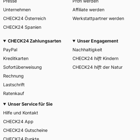
Presse
Profi werden
corrado bergagna,
Unternehmen
Affiliate werden
Verantwortliche in der EU
miranda@haohuatire.com,
CHECK24 Österreich
Werkstattpartner werden
+8653267788373
CHECK24 Spanien
CHECK24 Zahlungsarten
Unser Engagement
PayPal
Nachhaltigkeit
Kreditkarten
CHECK24
hilft
Kindern
Sofortüberweisung
CHECK24
hilft
der Natur
Rechnung
Lastschrift
Ratenkauf
Unser Service für Sie
Hilfe und Kontakt
CHECK24 App
CHECK24 Gutscheine
CHECK24 Punkte