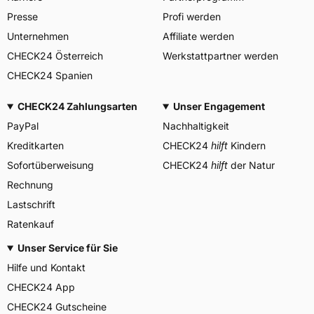
Deutschland GmbH
Presse
Profi werden
Continental-Plaza 1 30173
Herstellerkontakt
Hannover Deutschland,
Unternehmen
Affiliate werden
customerservice_tires@conti.
CHECK24 Österreich
Werkstattpartner werden
de
CHECK24 Spanien
CHECK24 Zahlungsarten
Unser Engagement
PayPal
Nachhaltigkeit
Kreditkarten
CHECK24
hilft
Kindern
Sofortüberweisung
CHECK24
hilft
der Natur
Rechnung
Lastschrift
Ratenkauf
Unser Service für Sie
Hilfe und Kontakt
CHECK24 App
CHECK24 Gutscheine