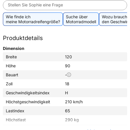
Stellen Sie Sophie eine Frage
Wie finde ich
Suche über
Wozu brauche 
meine Motorradreifengröße?
Motorradmodell
den Geschwind
Produktdetails
Dimension
Breite
120
Höhe
90
Bauart
-
Zoll
18
Geschwindigkeitsindex
H
Höchstgeschwindigkeit
210 km/h
Lastindex
65
Höchstlast
290 kg
Gewicht (in kg)
5,700 kg