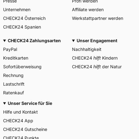
Presse
Profi werden
Continental-Plaza 1 30173
Herstellerkontakt
Hannover Deutschland,
Unternehmen
Affiliate werden
customerservice_tires@conti.
CHECK24 Österreich
Werkstattpartner werden
de
CHECK24 Spanien
CHECK24 Zahlungsarten
Unser Engagement
PayPal
Nachhaltigkeit
Kreditkarten
CHECK24
hilft
Kindern
Sofortüberweisung
CHECK24
hilft
der Natur
Rechnung
Lastschrift
Ratenkauf
Unser Service für Sie
Hilfe und Kontakt
CHECK24 App
CHECK24 Gutscheine
CHECK24 Punkte