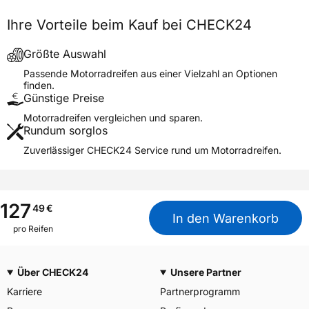
Fahrzeugtyp
Motorrad
Ihre Vorteile beim Kauf bei CHECK24
Verwendung
Sommerreifen
Modellname
CONTISTREET FRONT/REAR
Größte Auswahl
Reifenposition
Front/Rear
Passende Motorradreifen aus einer Vielzahl an Optionen
finden.
Motorradtyp
Street
Günstige Preise
Motorradreifen vergleichen und sparen.
Weitere Eigenschaften
Rundum sorglos
Schlauchtyp
TL
Zuverlässiger CHECK24 Service rund um Motorradreifen.
Zustand
Neureifen
M+S
Nein
Verstärkt
XL
127
49
€
In den Warenkorb
Motorrad Kennzeichnung
M/C
pro Reifen
3PMSF / Alpine-Symbol
Nein
Über CHECK24
Unsere Partner
Allgemeine Produktsicherheit (GPSR)
Karriere
Partnerprogramm
Continental Reifen
Deutschland GmbH