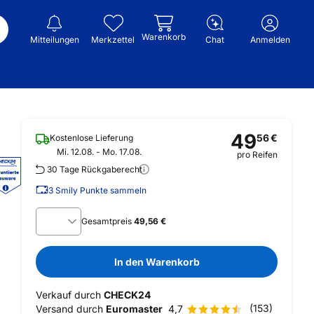
Warenkorb
Mitteilungen
Merkzettel
Chat
Anmelden
49
56
€
Kostenlose Lieferung
Mi. 12.08. - Mo. 17.08.
pro Reifen
30 Tage Rückgaberecht
3
Smily Punkte sammeln
Gesamtpreis
49,56 €
In den Warenkorb
Verkauf durch
CHECK24
(153)
Versand durch
Euromaster
4,7