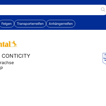
Felgen
Transporterreifen
Anhängerreifen
al CONTICITY
erachse
 P