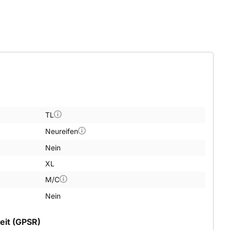
TL
Neureifen
Nein
XL
M/C
Nein
eit (GPSR)