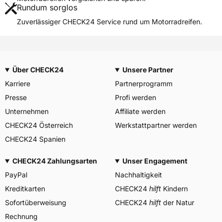
Rundum sorglos
Weitere Eigenschaften
Zuverlässiger CHECK24 Service rund um Motorradreifen.
Schlauchtyp
TL
Zustand
Neureifen
M+S
Nein
Über CHECK24
Unsere Partner
Verstärkt
XL
Karriere
Partnerprogramm
Motorrad Kennzeichnung
M/C
Presse
Profi werden
3PMSF / Alpine-Symbol
Nein
Unternehmen
Affiliate werden
CHECK24 Österreich
Werkstattpartner werden
Allgemeine Produktsicherheit (GPSR)
CHECK24 Spanien
Continental Reifen
Deutschland GmbH
Continental-Plaza 1 30173
CHECK24 Zahlungsarten
Unser Engagement
Herstellerkontakt
Hannover Deutschland,
customerservice_tires@conti.
PayPal
Nachhaltigkeit
de
Kreditkarten
CHECK24
hilft
Kindern
Sofortüberweisung
CHECK24
hilft
der Natur
Rechnung