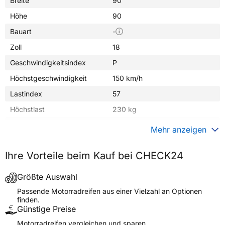
Breite
90
Höhe
90
Bauart
-
Zoll
18
Geschwindigkeitsindex
P
Höchstgeschwindigkeit
150 km/h
Lastindex
57
Höchstlast
230 kg
Gewicht (in kg)
4,280 kg
Mehr anzeigen
Generelle Merkmale
Ihre Vorteile beim Kauf bei CHECK24
Fahrzeugtyp
Motorrad
Verwendung
Sommerreifen
Größte Auswahl
Modellname
CONTISTREET REAR
Passende Motorradreifen aus einer Vielzahl an Optionen
finden.
Reifenposition
Rear
Günstige Preise
Motorradtyp
Street
Motorradreifen vergleichen und sparen.