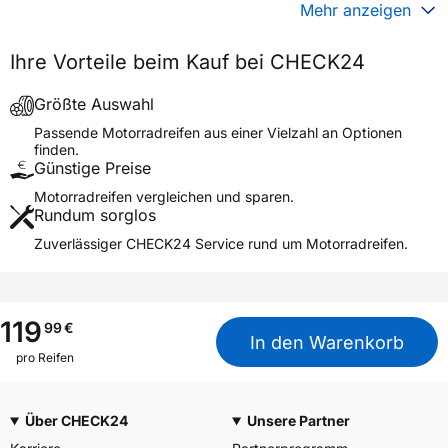
Gewicht (in kg)
5,360 kg
Mehr anzeigen
Generelle Merkmale
Ihre Vorteile beim Kauf bei CHECK24
Fahrzeugtyp
Motorrad
Verwendung
Sommerreifen
Größte Auswahl
Modellname
ARROWMAX STREETSMART
Passende Motorradreifen aus einer Vielzahl an Optionen
finden.
Reifenposition
Front
Günstige Preise
Motorradtyp
Street
Motorradreifen vergleichen und sparen.
Rundum sorglos
Weitere Eigenschaften
Zuverlässiger CHECK24 Service rund um Motorradreifen.
Schlauchtyp
TL
Zustand
Neureifen
M+S
Nein
119
99
€
In den Warenkorb
Motorrad Kennzeichnung
M/C
pro Reifen
3PMSF / Alpine-Symbol
Nein
Über CHECK24
Unsere Partner
Allgemeine Produktsicherheit (GPSR)