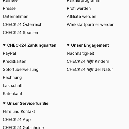
Karriere
Partnerprogramm
Goodyear S.A. Innovation
Center, Avenue Gordon Smith
Presse
Profi werden
Herstellerkontakt
7750 Colmar-Berg
Luxemburg,
Unternehmen
Affiliate werden
www.goodyear.eu
CHECK24 Österreich
Werkstattpartner werden
CHECK24 Spanien
CHECK24 Zahlungsarten
Unser Engagement
PayPal
Nachhaltigkeit
Kreditkarten
CHECK24
hilft
Kindern
Sofortüberweisung
CHECK24
hilft
der Natur
Rechnung
Lastschrift
Ratenkauf
Unser Service für Sie
Hilfe und Kontakt
CHECK24 App
CHECK24 Gutscheine