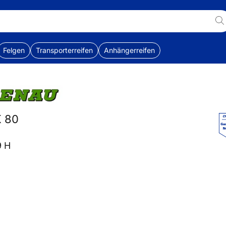
Felgen
Transporterreifen
Anhängerreifen
K 80
9 H