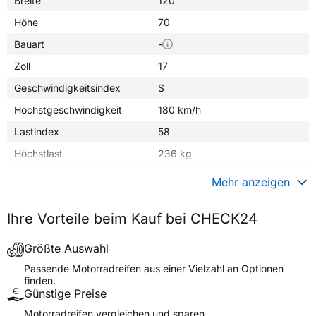
Breite
120
Höhe
70
Bauart
-
Zoll
17
Geschwindigkeitsindex
S
Höchstgeschwindigkeit
180 km/h
Lastindex
58
Höchstlast
236 kg
Gewicht (in kg)
4,140 kg
Mehr anzeigen
Generelle Merkmale
Ihre Vorteile beim Kauf bei CHECK24
Fahrzeugtyp
Motorrad
Verwendung
Sommerreifen
Größte Auswahl
Modellname
SPORTEC STREET FRONT
Passende Motorradreifen aus einer Vielzahl an Optionen
finden.
Reifenposition
Front
Günstige Preise
Motorradtyp
Street
Motorradreifen vergleichen und sparen.