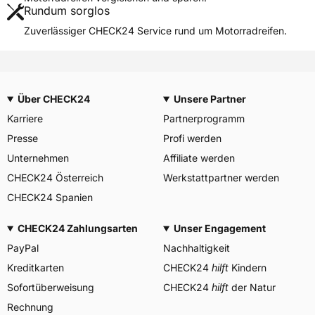
Rundum sorglos
Weitere Eigenschaften
Zuverlässiger CHECK24 Service rund um Motorradreifen.
Schlauchtyp
TL
Zustand
Neureifen
M+S
Nein
Über CHECK24
Unsere Partner
Motorrad Kennzeichnung
M/C
Karriere
Partnerprogramm
3PMSF / Alpine-Symbol
Nein
Presse
Profi werden
Allgemeine Produktsicherheit (GPSR)
Unternehmen
Affiliate werden
CHECK24 Österreich
PIRELLI TYRE SPA, Viale
Werkstattpartner werden
Piero e Alberto Pirelli 25
CHECK24 Spanien
20126 Milano Italien,
Herstellerkontakt
www.pirelli.com,
consumer.support@pirelli.co
CHECK24 Zahlungsarten
Unser Engagement
m
PayPal
Nachhaltigkeit
Kreditkarten
CHECK24
hilft
Kindern
Sofortüberweisung
CHECK24
hilft
der Natur
Rechnung