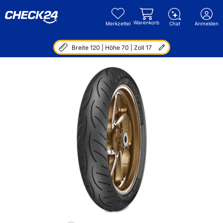
Warenkorb
Merkzettel
Chat
Anmelden
Breite 120 | Höhe 70 | Zoll 17