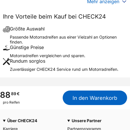
Mehr anzeigen
Generelle Merkmale
Ihre Vorteile beim Kauf bei CHECK24
Fahrzeugtyp
Motorrad
Verwendung
Sommerreifen
Größte Auswahl
Modellname
PILOT STREET
Passende Motorradreifen aus einer Vielzahl an Optionen
finden.
Reifenposition
Front
Günstige Preise
Motorradtyp
Street
Motorradreifen vergleichen und sparen.
Rundum sorglos
Weitere Eigenschaften
Zuverlässiger CHECK24 Service rund um Motorradreifen.
Schlauchtyp
TL
Zustand
Neureifen
M+S
Nein
88
89
€
In den Warenkorb
Motorrad Kennzeichnung
M/C
pro Reifen
3PMSF / Alpine-Symbol
Nein
Über CHECK24
Unsere Partner
Allgemeine Produktsicherheit (GPSR)
Karriere
Partnerprogramm
MANUFACTURE FRANCAISE