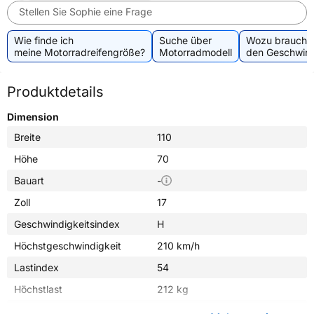
Stellen Sie Sophie eine Frage
Wie finde ich
Suche über
Wozu brauche 
meine Motorradreifengröße?
Motorradmodell
den Geschwind
Produktdetails
Dimension
Breite
110
Höhe
70
Bauart
-
Zoll
17
Geschwindigkeitsindex
H
Höchstgeschwindigkeit
210 km/h
Lastindex
54
Höchstlast
212 kg
Gewicht (in kg)
3,740 kg