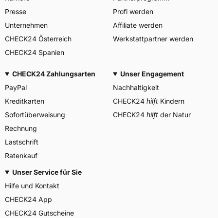
DES PNEUMATIQUES
Presse
Profi werden
MICHELIN, place des
Herstellerkontakt
Carmes-Déchaux 23 63000
Unternehmen
Affiliate werden
Clermont-Ferrand Frankreich,
CHECK24 Österreich
Werkstattpartner werden
contact@tc.michelin.eu
CHECK24 Spanien
CHECK24 Zahlungsarten
Unser Engagement
PayPal
Nachhaltigkeit
Kreditkarten
CHECK24
hilft
Kindern
Sofortüberweisung
CHECK24
hilft
der Natur
Rechnung
Lastschrift
Ratenkauf
Unser Service für Sie
Hilfe und Kontakt
CHECK24 App
CHECK24 Gutscheine