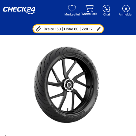
Warenkorb
Merkzettel
Chat
Anmelden
Breite 150 | Höhe 60 | Zoll 17