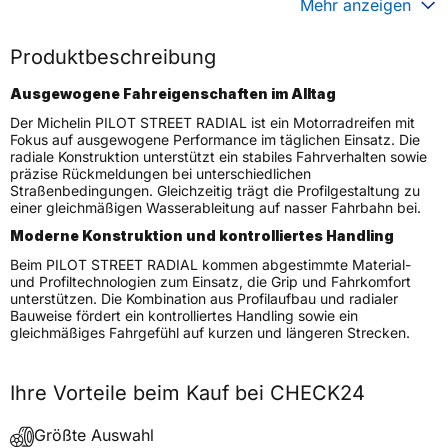
Mehr anzeigen
Generelle Merkmale
Produktbeschreibung
Fahrzeugtyp
Motorrad
Ausgewogene Fahreigenschaften im Alltag
Verwendung
Sommerreifen
Der Michelin PILOT STREET RADIAL ist ein Motorradreifen mit
Modellname
PILOT STREET RADIAL
Fokus auf ausgewogene Performance im täglichen Einsatz. Die
radiale Konstruktion unterstützt ein stabiles Fahrverhalten sowie
Reifenposition
Rear
präzise Rückmeldungen bei unterschiedlichen
Motorradtyp
Street
Straßenbedingungen. Gleichzeitig trägt die Profilgestaltung zu
einer gleichmäßigen Wasserableitung auf nasser Fahrbahn bei.
Weitere Eigenschaften
Moderne Konstruktion und kontrolliertes Handling
Schlauchtyp
TL/TT
Beim PILOT STREET RADIAL kommen abgestimmte Material-
und Profiltechnologien zum Einsatz, die Grip und Fahrkomfort
Zustand
Neureifen
unterstützen. Die Kombination aus Profilaufbau und radialer
Bauweise fördert ein kontrolliertes Handling sowie ein
M+S
Nein
gleichmäßiges Fahrgefühl auf kurzen und längeren Strecken.
Motorrad Kennzeichnung
M/C
3PMSF / Alpine-Symbol
Nein
Ihre Vorteile beim Kauf bei CHECK24
Allgemeine Produktsicherheit (GPSR)
Größte Auswahl
MANUFACTURE FRANCAISE