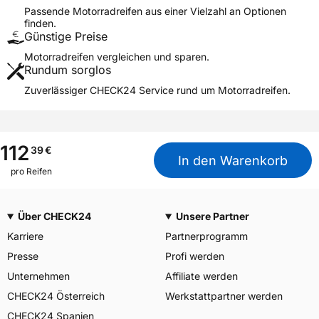
Passende Motorradreifen aus einer Vielzahl an Optionen
DES PNEUMATIQUES
finden.
MICHELIN, place des
Herstellerkontakt
Günstige Preise
Carmes-Déchaux 23 63000
Clermont-Ferrand Frankreich,
Motorradreifen vergleichen und sparen.
contact@tc.michelin.eu
Rundum sorglos
Zuverlässiger CHECK24 Service rund um Motorradreifen.
112
39
€
In den Warenkorb
pro Reifen
Über CHECK24
Unsere Partner
Karriere
Partnerprogramm
Presse
Profi werden
Unternehmen
Affiliate werden
CHECK24 Österreich
Werkstattpartner werden
CHECK24 Spanien