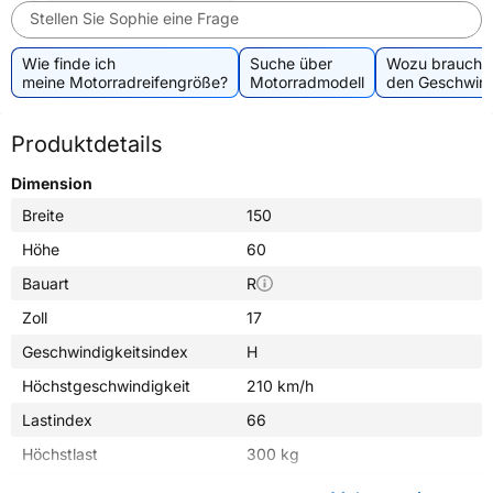
Stellen Sie Sophie eine Frage
Wie finde ich
Suche über
Wozu brauche 
meine Motorradreifengröße?
Motorradmodell
den Geschwind
Produktdetails
Dimension
Breite
150
Höhe
60
Bauart
R
Zoll
17
Geschwindigkeitsindex
H
Höchstgeschwindigkeit
210 km/h
Lastindex
66
Höchstlast
300 kg
Gewicht (in kg)
5,210 kg