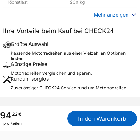
Höchstlast
230 kg
Gewicht (in kg)
5,000 kg
Mehr anzeigen
Generelle Merkmale
Ihre Vorteile beim Kauf bei CHECK24
Fahrzeugtyp
Motorrad
Verwendung
Sommerreifen
Größte Auswahl
Modellname
VRM-249 F
Passende Motorradreifen aus einer Vielzahl an Optionen
finden.
Reifenposition
Front
Günstige Preise
Motorradtyp
Street
Motorradreifen vergleichen und sparen.
Rundum sorglos
Weitere Eigenschaften
Zuverlässiger CHECK24 Service rund um Motorradreifen.
Schlauchtyp
TL
Zustand
Neureifen
M+S
Nein
94
22
€
In den Warenkorb
Motorrad Kennzeichnung
M/C
pro Reifen
3PMSF / Alpine-Symbol
Nein