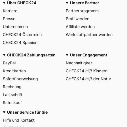
Über CHECK24
Unsere Partner
Allgemeine Produktsicherheit (GPSR)
Karriere
Partnerprogramm
Vee Rubber, Bangkok
Herstellerkontakt
Thailand,
Presse
Profi werden
info@veerubber.co.th
Unternehmen
Affiliate werden
CHECK24 Österreich
Werkstattpartner werden
CHECK24 Spanien
CHECK24 Zahlungsarten
Unser Engagement
PayPal
Nachhaltigkeit
Kreditkarten
CHECK24
hilft
Kindern
Sofortüberweisung
CHECK24
hilft
der Natur
Rechnung
Lastschrift
Ratenkauf
Unser Service für Sie
Hilfe und Kontakt