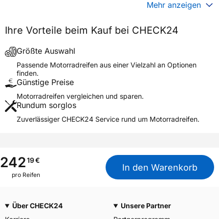
Gewicht (in kg)
6,620 kg
Mehr anzeigen
Generelle Merkmale
Ihre Vorteile beim Kauf bei CHECK24
Fahrzeugtyp
Motorrad
Verwendung
Sommerreifen
Größte Auswahl
Modellname
BATTLAX RS11 REAR G
Passende Motorradreifen aus einer Vielzahl an Optionen
finden.
Reifenposition
Rear
Günstige Preise
Motorradtyp
Super Sport
Motorradreifen vergleichen und sparen.
Rundum sorglos
Weitere Eigenschaften
Zuverlässiger CHECK24 Service rund um Motorradreifen.
Schlauchtyp
TL
Zustand
Neureifen
M+S
Nein
242
19
€
In den Warenkorb
Motorrad Kennzeichnung
M/C
pro Reifen
3PMSF / Alpine-Symbol
Nein
Über CHECK24
Unsere Partner
Allgemeine Produktsicherheit (GPSR)