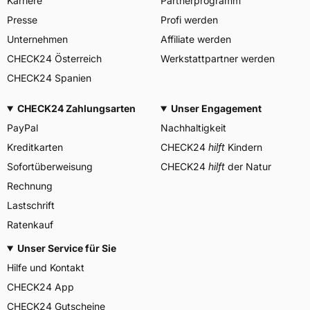
Karriere
Partnerprogramm
BRIDGESTONE EU NV/SA,
Via del Fosso del Salceto
Presse
Profi werden
Herstellerkontakt
13/15 00128 Rome Italien,
market.surveillance@bridges
Unternehmen
Affiliate werden
tone.eu
CHECK24 Österreich
Werkstattpartner werden
CHECK24 Spanien
CHECK24 Zahlungsarten
Unser Engagement
PayPal
Nachhaltigkeit
Kreditkarten
CHECK24
hilft
Kindern
Sofortüberweisung
CHECK24
hilft
der Natur
Rechnung
Lastschrift
Ratenkauf
Unser Service für Sie
Hilfe und Kontakt
CHECK24 App
CHECK24 Gutscheine