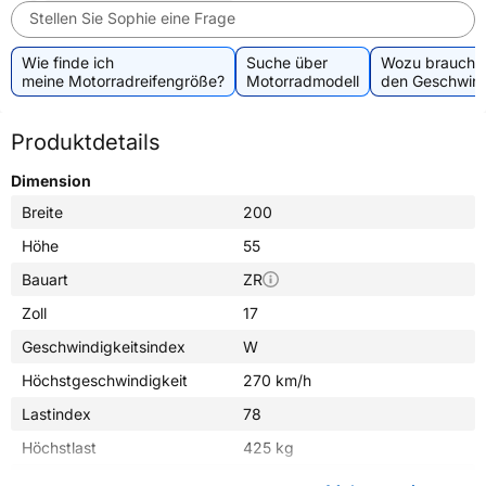
Stellen Sie Sophie eine Frage
Wie finde ich
Suche über
Wozu brauche 
meine Motorradreifengröße?
Motorradmodell
den Geschwind
Produktdetails
Dimension
Breite
200
Höhe
55
Bauart
ZR
Zoll
17
Geschwindigkeitsindex
W
Höchstgeschwindigkeit
270 km/h
Lastindex
78
Höchstlast
425 kg
Gewicht (in kg)
7,440 kg