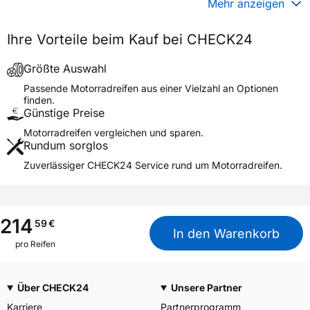
Mehr anzeigen
Generelle Merkmale
Ihre Vorteile beim Kauf bei CHECK24
Fahrzeugtyp
Motorrad
Verwendung
Sommerreifen
Größte Auswahl
Modellname
SPORTSMART MK4 REAR
Passende Motorradreifen aus einer Vielzahl an Optionen
finden.
Reifenposition
Rear
Günstige Preise
Motorradtyp
Super Sport
Motorradreifen vergleichen und sparen.
Rundum sorglos
Weitere Eigenschaften
Zuverlässiger CHECK24 Service rund um Motorradreifen.
Schlauchtyp
TL
Zustand
Neureifen
M+S
Nein
214
59
€
In den Warenkorb
Motorrad Kennzeichnung
M/C
pro Reifen
3PMSF / Alpine-Symbol
Nein
Über CHECK24
Unsere Partner
Allgemeine Produktsicherheit (GPSR)
Karriere
Partnerprogramm
Goodyear S.A. Innovation