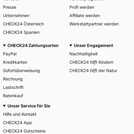
Center, Avenue Gordon Smith
Presse
Profi werden
Herstellerkontakt
7750 Colmar-Berg
Luxemburg,
Unternehmen
Affiliate werden
www.goodyear.eu
CHECK24 Österreich
Werkstattpartner werden
CHECK24 Spanien
CHECK24 Zahlungsarten
Unser Engagement
PayPal
Nachhaltigkeit
Kreditkarten
CHECK24
hilft
Kindern
Sofortüberweisung
CHECK24
hilft
der Natur
Rechnung
Lastschrift
Ratenkauf
Unser Service für Sie
Hilfe und Kontakt
CHECK24 App
CHECK24 Gutscheine