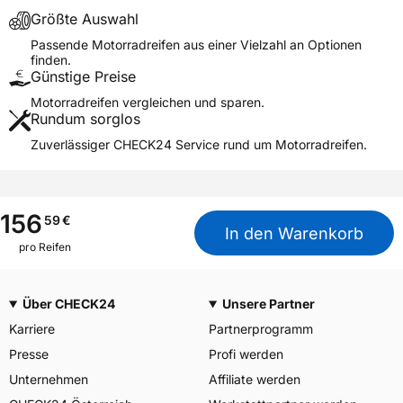
Piero e Alberto Pirelli 25
Größte Auswahl
20126 Milano Italien,
Herstellerkontakt
Passende Motorradreifen aus einer Vielzahl an Optionen
www.pirelli.com,
finden.
consumer.support@pirelli.co
Günstige Preise
m
Motorradreifen vergleichen und sparen.
Rundum sorglos
Zuverlässiger CHECK24 Service rund um Motorradreifen.
156
59
€
In den Warenkorb
pro Reifen
Über CHECK24
Unsere Partner
Karriere
Partnerprogramm
Presse
Profi werden
Unternehmen
Affiliate werden