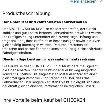
Mehr anzeigen
Generelle Merkmale
Produktbeschreibung
Fahrzeugtyp
Motorrad
Hohe Stabilität und kontrolliertes Fahrverhalten
Verwendung
Sommerreifen
Der SPORTEC M9 RR REAR ist ein Motorradreifen, der für ein
Modellname
SPORTEC M9 RR REAR
stabiles und gut kontrollierbares Fahrverhalten entwickelt wurde.
Die Profilgestaltung unterstützt eine zuverlässige Haftung und
Reifenposition
Rear
trägt dazu bei, dass Kräfte beim Beschleunigen sowie in Kurven
Motorradtyp
Super Sport
gleichmäßig übertragen werden. Dadurch entstehen bei
trockener und nasser Fahrbahn konstante und gut einschätzbare
Fahreigenschaften.
Weitere Eigenschaften
Gleichmäßige Leistung im gesamten Einsatzzeitraum
Schlauchtyp
TL
Die Bauweise des SPORTEC M9 RR REAR ist darauf ausgelegt,
Zustand
Neureifen
die Eigenschaften über die Nutzungsdauer hinweg möglichst
konstant zu halten. Die eingesetzten Materialien fördern einen
M+S
Nein
gleichmäßigen Verschleiß und tragen dazu bei, dass das
Motorrad Kennzeichnung
M/C
Fahrverhalten über längere Zeit stabil bleibt. So ergibt sich eine
dauerhaft gleichbleibende Performance im täglichen Einsatz.
3PMSF / Alpine-Symbol
Nein
Allgemeine Produktsicherheit (GPSR)
Ihre Vorteile beim Kauf bei CHECK24
PIRELLI TYRE SPA, Viale