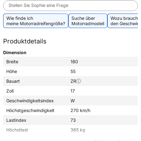
Stellen Sie Sophie eine Frage
Wie finde ich
Suche über
Wozu brauche 
meine Motorradreifengröße?
Motorradmodell
den Geschwind
Produktdetails
Dimension
Breite
180
Höhe
55
Bauart
ZR
Zoll
17
Geschwindigkeitsindex
W
Höchstgeschwindigkeit
270 km/h
Lastindex
73
Höchstlast
365 kg
Gewicht (in kg)
6,390 kg