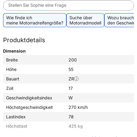
Stellen Sie Sophie eine Frage
Wie finde ich
Suche über
Wozu brauche 
meine Motorradreifengröße?
Motorradmodell
den Geschwind
Produktdetails
Dimension
Breite
200
Höhe
55
Bauart
ZR
Zoll
17
Geschwindigkeitsindex
W
Höchstgeschwindigkeit
270 km/h
Lastindex
78
Höchstlast
425 kg
Gewicht (in kg)
6,000 kg