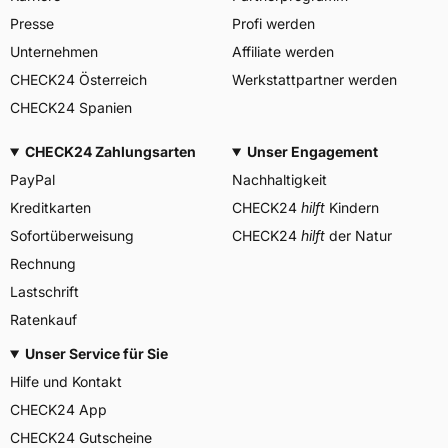
DES PNEUMATIQUES
Presse
Profi werden
MICHELIN, place des
Herstellerkontakt
Carmes-Déchaux 23 63000
Unternehmen
Affiliate werden
Clermont-Ferrand Frankreich,
CHECK24 Österreich
Werkstattpartner werden
contact@tc.michelin.eu
CHECK24 Spanien
CHECK24 Zahlungsarten
Unser Engagement
PayPal
Nachhaltigkeit
Kreditkarten
CHECK24
hilft
Kindern
Sofortüberweisung
CHECK24
hilft
der Natur
Rechnung
Lastschrift
Ratenkauf
Unser Service für Sie
Hilfe und Kontakt
CHECK24 App
CHECK24 Gutscheine