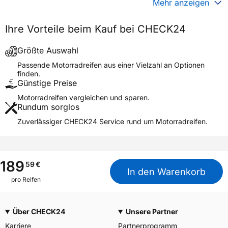
Mehr anzeigen
Generelle Merkmale
Ihre Vorteile beim Kauf bei CHECK24
Fahrzeugtyp
Motorrad
Verwendung
Sommerreifen
Größte Auswahl
Modellname
POWER 5 REAR
Passende Motorradreifen aus einer Vielzahl an Optionen
finden.
Reifenposition
Rear
Günstige Preise
Motorradtyp
Super Sport
Motorradreifen vergleichen und sparen.
Rundum sorglos
Weitere Eigenschaften
Zuverlässiger CHECK24 Service rund um Motorradreifen.
Schlauchtyp
TL
Zustand
Neureifen
M+S
Nein
189
59
€
In den Warenkorb
Motorrad Kennzeichnung
M/C
pro Reifen
3PMSF / Alpine-Symbol
Nein
Über CHECK24
Unsere Partner
Allgemeine Produktsicherheit (GPSR)
Karriere
Partnerprogramm
MANUFACTURE FRANCAISE