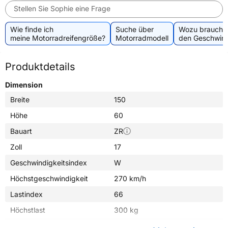
Stellen Sie Sophie eine Frage
Wie finde ich
Suche über
Wozu brauche 
meine Motorradreifengröße?
Motorradmodell
den Geschwind
Produktdetails
Dimension
Breite
150
Höhe
60
Bauart
ZR
Zoll
17
Geschwindigkeitsindex
W
Höchstgeschwindigkeit
270 km/h
Lastindex
66
Höchstlast
300 kg
Gewicht (in kg)
5,510 kg