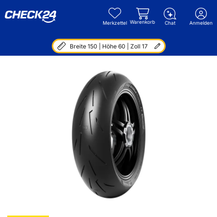
Warenkorb
Merkzettel
Chat
Anmelden
Breite 150 | Höhe 60 | Zoll 17