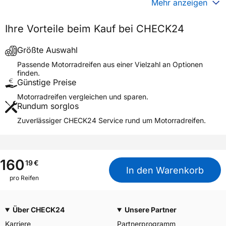
Mehr anzeigen
Generelle Merkmale
Ihre Vorteile beim Kauf bei CHECK24
Fahrzeugtyp
Motorrad
Verwendung
Sommerreifen
Größte Auswahl
DIABLO ROSSO IV CORSA
Passende Motorradreifen aus einer Vielzahl an Optionen
Modellname
REAR
finden.
Günstige Preise
Reifenposition
Rear
Motorradreifen vergleichen und sparen.
Motorradtyp
Super Sport
Rundum sorglos
Zuverlässiger CHECK24 Service rund um Motorradreifen.
Weitere Eigenschaften
Schlauchtyp
TL
Zustand
Neureifen
160
19
€
M+S
Nein
In den Warenkorb
pro Reifen
Motorrad Kennzeichnung
M/C
3PMSF / Alpine-Symbol
Nein
Über CHECK24
Unsere Partner
Allgemeine Produktsicherheit (GPSR)
Karriere
Partnerprogramm