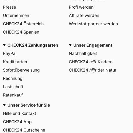
PIRELLI TYRE SPA, Viale
Presse
Profi werden
Piero e Alberto Pirelli 25
20126 Milano Italien,
Unternehmen
Affiliate werden
Herstellerkontakt
www.pirelli.com,
CHECK24 Österreich
Werkstattpartner werden
consumer.support@pirelli.co
m
CHECK24 Spanien
CHECK24 Zahlungsarten
Unser Engagement
PayPal
Nachhaltigkeit
Kreditkarten
CHECK24
hilft
Kindern
Sofortüberweisung
CHECK24
hilft
der Natur
Rechnung
Lastschrift
Ratenkauf
Unser Service für Sie
Hilfe und Kontakt
CHECK24 App
CHECK24 Gutscheine