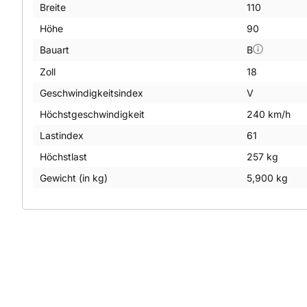
Breite
110
Höhe
90
Bauart
B
Zoll
18
Geschwindigkeitsindex
V
Höchstgeschwindigkeit
240 km/h
Lastindex
61
Höchstlast
257 kg
Gewicht (in kg)
5,900 kg