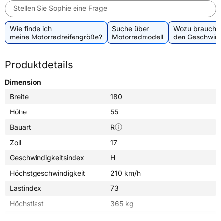
Stellen Sie Sophie eine Frage
Wie finde ich
Suche über
Wozu brauche 
meine Motorradreifengröße?
Motorradmodell
den Geschwind
Produktdetails
Dimension
Breite
180
Höhe
55
Bauart
R
Zoll
17
Geschwindigkeitsindex
H
Höchstgeschwindigkeit
210 km/h
Lastindex
73
Höchstlast
365 kg
Gewicht (in kg)
7,710 kg