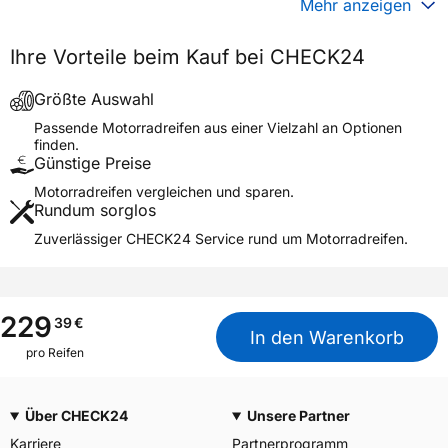
Mehr anzeigen
Generelle Merkmale
Ihre Vorteile beim Kauf bei CHECK24
Fahrzeugtyp
Motorrad
Verwendung
Sommerreifen
Größte Auswahl
Modellname
D256
Passende Motorradreifen aus einer Vielzahl an Optionen
finden.
Reifenposition
Rear
Günstige Preise
Motorradtyp
Cruiser
Motorradreifen vergleichen und sparen.
Rundum sorglos
Weitere Eigenschaften
Zuverlässiger CHECK24 Service rund um Motorradreifen.
Schlauchtyp
TL
Zustand
Neureifen
M+S
Nein
229
39
€
In den Warenkorb
Motorrad Kennzeichnung
M/C
pro Reifen
3PMSF / Alpine-Symbol
Nein
Über CHECK24
Unsere Partner
Allgemeine Produktsicherheit (GPSR)
Karriere
Partnerprogramm
Goodyear S.A. Innovation