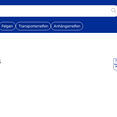
Felgen
Transporterreifen
Anhängerreifen
4
B