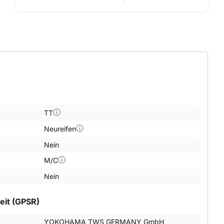
TT
Neureifen
Nein
M/C
Nein
eit (GPSR)
YOKOHAMA TWS GERMANY GmbH,