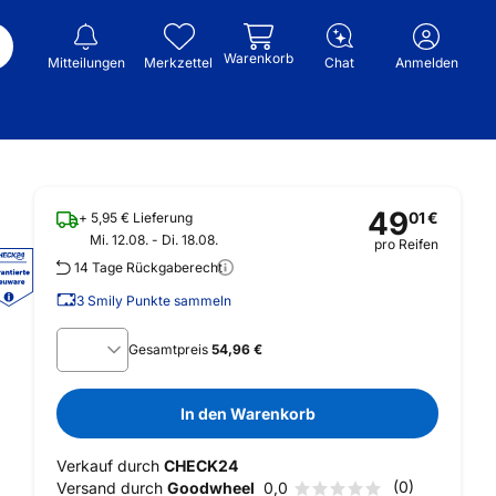
Warenkorb
Mitteilungen
Merkzettel
Chat
Anmelden
49
01
€
+ 5,95 € Lieferung
Mi. 12.08. - Di. 18.08.
pro Reifen
14 Tage Rückgaberecht
3
Smily Punkte sammeln
Gesamtpreis
54,96 €
In den Warenkorb
Verkauf durch
CHECK24
(0)
Versand durch
Goodwheel
0,0