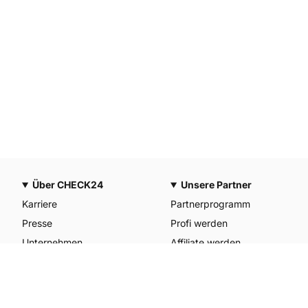
Über CHECK24
Unsere Partner
Karriere
Partnerprogramm
Presse
Profi werden
Unternehmen
Affiliate werden
CHECK24 Österreich
Werkstattpartner werden
CHECK24 Spanien
Unterkunft anmelden