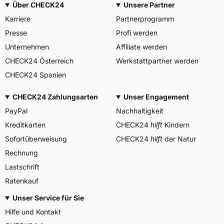
Über CHECK24
Unsere Partner
Allgemeine Produktsicherheit (GPSR)
Karriere
Partnerprogramm
MANUFACTURE FRANCAISE
DES PNEUMATIQUES
Presse
Profi werden
MICHELIN, place des
Herstellerkontakt
Carmes-Déchaux 23 63000
Unternehmen
Affiliate werden
Clermont-Ferrand Frankreich,
CHECK24 Österreich
Werkstattpartner werden
contact@tc.michelin.eu
CHECK24 Spanien
CHECK24 Zahlungsarten
Unser Engagement
PayPal
Nachhaltigkeit
Kreditkarten
CHECK24
hilft
Kindern
Sofortüberweisung
CHECK24
hilft
der Natur
Rechnung
Lastschrift
Ratenkauf
Unser Service für Sie
Hilfe und Kontakt