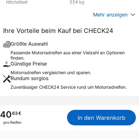
Höchstlast
224 kg
Gewicht (in kg)
2,450 kg
Mehr anzeigen
Generelle Merkmale
Ihre Vorteile beim Kauf bei CHECK24
Fahrzeugtyp
Motorrad
Verwendung
Sommerreifen
Größte Auswahl
Modellname
S1
Passende Motorradreifen aus einer Vielzahl an Optionen
finden.
Reifenposition
Front/Rear
Günstige Preise
Motorradtyp
Scooter
Motorradreifen vergleichen und sparen.
Rundum sorglos
Weitere Eigenschaften
Zuverlässiger CHECK24 Service rund um Motorradreifen.
Schlauchtyp
TL/TT
Zustand
Neureifen
M+S
Nein
40
63
€
In den Warenkorb
Motorrad Kennzeichnung
M/C
pro Reifen
3PMSF / Alpine-Symbol
Nein