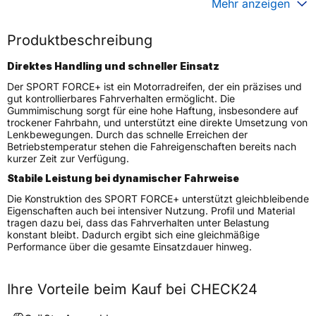
Generelle Merkmale
Mehr anzeigen
Fahrzeugtyp
Motorrad
Produktbeschreibung
Verwendung
Sommerreifen
Direktes Handling und schneller Einsatz
Modellname
SPORT FORCE+
Der SPORT FORCE+ ist ein Motorradreifen, der ein präzises und
Reifenposition
Rear
gut kontrollierbares Fahrverhalten ermöglicht. Die
Gummimischung sorgt für eine hohe Haftung, insbesondere auf
Motorradtyp
Super Sport
trockener Fahrbahn, und unterstützt eine direkte Umsetzung von
Lenkbewegungen. Durch das schnelle Erreichen der
Weitere Eigenschaften
Betriebstemperatur stehen die Fahreigenschaften bereits nach
kurzer Zeit zur Verfügung.
Schlauchtyp
TL
Stabile Leistung bei dynamischer Fahrweise
Zustand
Neureifen
Die Konstruktion des SPORT FORCE+ unterstützt gleichbleibende
M+S
Nein
Eigenschaften auch bei intensiver Nutzung. Profil und Material
tragen dazu bei, dass das Fahrverhalten unter Belastung
Motorrad Kennzeichnung
M/C
konstant bleibt. Dadurch ergibt sich eine gleichmäßige
3PMSF / Alpine-Symbol
Nein
Performance über die gesamte Einsatzdauer hinweg.
Allgemeine Produktsicherheit (GPSR)
Ihre Vorteile beim Kauf bei CHECK24
YOKOHAMA TWS
GERMANY GmbH, Erbach
Herstellerkontakt