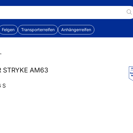
Felgen
Transporterreifen
Anhängerreifen
R STRYKE AM63
6 S